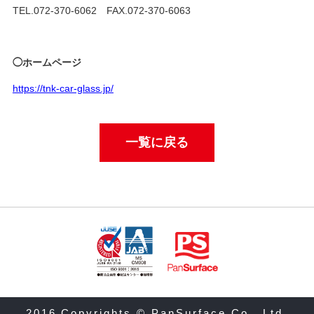
TEL.072-370-6062 FAX.072-370-6063
◯ホームページ
https://tnk-car-glass.jp/
一覧に戻る
2016 Copyrights © PanSurface Co., Ltd.